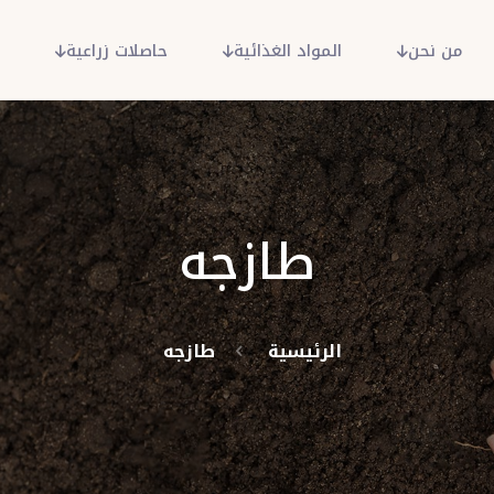
من نحن
المواد الغذائية
حاصلات زراعية
م
طازجه
الرئيسية
طازجه